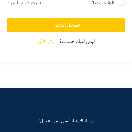
نسيت كلمة السر؟
البقاء متصلا
Sign up
المكتبة
Already have an account?
Sign in
العروض
تسجيل الدخول
من نحن
ليس لديك حساب؟
سجّل الآن
انشاء حساب
تسجيل دخول
اكتب تقييمك
تواصل معنا
“معنا، الامتياز أسهل مما تتخيل!”